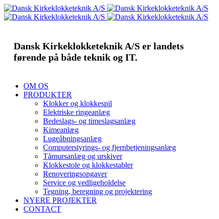
Dansk Kirkeklokketeknik A/S er landets
førende på både teknik og IT.
OM OS
PRODUKTER
Klokker og klokkespil
Elektriske ringeanlæg
Bedeslags- og timeslagsanlæg
Kimeanlæg
Lugeåbningsanlæg
Computerstyrings- og fjernbetjeningsanlæg
Tårnursanlæg og urskiver
Klokkestole og klokkestabler
Renoveringsopgaver
Service og vedligeholdelse
Tegning, beregning og projektering
NYERE PROJEKTER
CONTACT