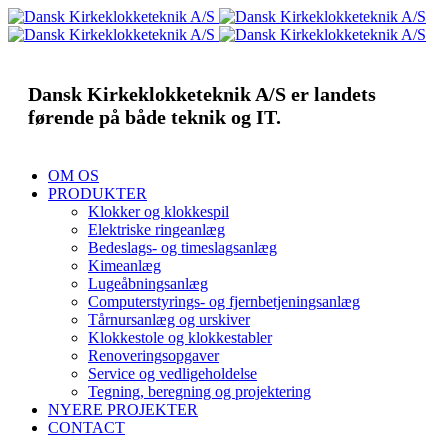
Dansk Kirkeklokketeknik A/S er landets
førende på både teknik og IT.
OM OS
PRODUKTER
Klokker og klokkespil
Elektriske ringeanlæg
Bedeslags- og timeslagsanlæg
Kimeanlæg
Lugeåbningsanlæg
Computerstyrings- og fjernbetjeningsanlæg
Tårnursanlæg og urskiver
Klokkestole og klokkestabler
Renoveringsopgaver
Service og vedligeholdelse
Tegning, beregning og projektering
NYERE PROJEKTER
CONTACT